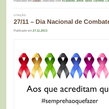
Publicado em
Datas
|
Marcado com
Acallanto
,
amor
,
base
,
carinho
,
Cl
CITAÇÃO
27/11 – Dia Nacional de Combat
Publicado em
27.11.2013