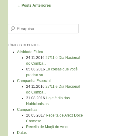
Navegação de Posts
←
Posts Anteriores
Pesquisa
TÓPICOS RECENTES
Atividade Física
24.11.2016
27/11 é Dia Nacional
do Comba...
05.08.2016
10 coisas que você
precisa sa...
Campanha Especial
24.11.2016
27/11 é Dia Nacional
do Comba...
31.08.2016
Hoje é dia dos
Nutricionistas...
Campanhas
26.05.2017
Receita de Arroz Doce
Cremoso
Receita de Maçã do Amor
Datas