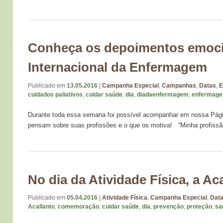
Conheça os depoimentos emoci
Internacional da Enfermagem
Publicado em
13.05.2016
|
Campanha Especial
,
Campanhas
,
Datas
,
E
cuidados paliativos
,
cuidar saúde
,
dia
,
diadaenfermagem
,
enfermag
Durante toda essa semana foi possível acompanhar em nossa Págin
pensam sobre suas profissões e o que os motiva! “Minha profiss
No dia da Atividade Física, a A
Publicado em
05.04.2016
|
Atividade Física
,
Campanha Especial
,
Dat
Acallanto
,
comemoração
,
cuidar saúde
,
dia
,
prevenção
,
proteção
,
sa