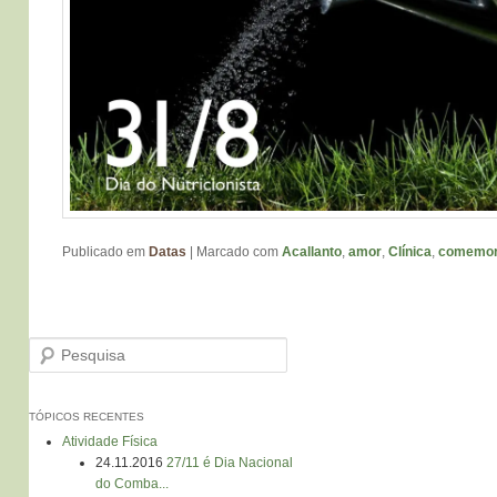
Publicado em
Datas
|
Marcado com
Acallanto
,
amor
,
Clínica
,
comemor
Pesquisa
TÓPICOS RECENTES
Atividade Física
24.11.2016
27/11 é Dia Nacional
do Comba...