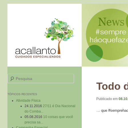
Pesquisa
Todo 
TÓPICOS RECENTES
Publicado em
08.10
Atividade Física
24.11.2016
27/11 é Dia Nacional
… que #semprehao
do Comba...
05.08.2016
10 coisas que você
precisa sa...
Campanha Especial