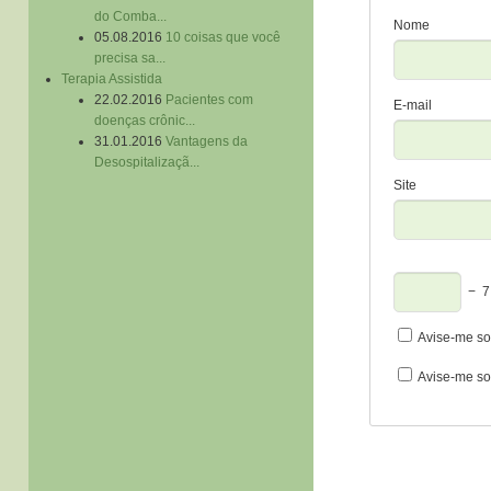
do Comba...
Nome
05.08.2016
10 coisas que você
precisa sa...
Terapia Assistida
22.02.2016
Pacientes com
E-mail
doenças crônic...
31.01.2016
Vantagens da
Desospitalizaçã...
Site
−
7
Avise-me so
Avise-me so