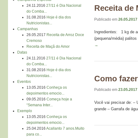
Receita de
24.11.2016
27/11 é Dia Nacional
do Comba...
31.08.2016
Hoje é dia dos
Publicado em
26.05.2017
Nutricionistas...
Campanhas
Ingredientes: 1 kg de a
26.05.2017
Receita de Arroz Doce
(pequena/média) palito
Cremoso
→
Receita de Maçã do Amor
Datas
24.11.2016
27/11 é Dia Nacional
do Comba...
31.08.2016
Hoje é dia dos
Nutricionistas...
Como fazer
Eventos
13.05.2016
Conheça os
Publicado em
23.05.2017
depoimentos emocio...
09.05.2016
Começa hoje a
Você vai precisar de: – 
“Semana Inter...
grande – Garrafa de ág
Exemplo
13.05.2016
Conheça os
depoimentos emocio...
25.04.2016
Acallanto 7 anos.Muito
para co...