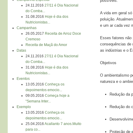
possíveis.
24.11.2016
27/11 é Dia Nacional
do Comba...
A vida em geral só
31.08.2016
Hoje é dia dos
poluição. Atualme
Nutricionistas...
e um ar cada vez m
Campanhas
26.05.2017
Receita de Arroz Doce
Esses fatores não 
Cremoso
consequências de n
Receita de Maçã do Amor
as indústrias e o 
Datas
24.11.2016
27/11 é Dia Nacional
do Comba...
Objetivos
31.08.2016
Hoje é dia dos
Nutricionistas...
O ambientalismo po
Eventos
natureza e o ambien
13.05.2016
Conheça os
depoimentos emocio...
Redução da p
09.05.2016
Começa hoje a
“Semana Inter...
Redução do c
Exemplo
13.05.2016
Conheça os
depoimentos emocio...
Desenvolvimen
25.04.2016
Acallanto 7 anos.Muito
para co...
Proteção de 