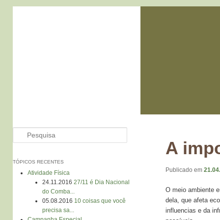
Pesquisa
A impo
TÓPICOS RECENTES
Publicado em
21.04
Atividade Física
24.11.2016
27/11 é Dia Nacional
O meio ambiente en
do Comba...
dela, que afeta ec
05.08.2016
10 coisas que você
influencias e da in
precisa sa...
Campanha Especial