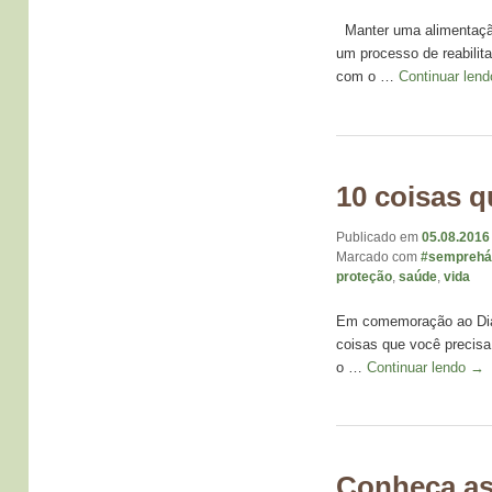
Manter uma alimentação 
um processo de reabilit
com o …
Continuar len
10 coisas q
Publicado em
05.08.2016
Marcado com
#semprehá
proteção
,
saúde
,
vida
Em comemoração ao Dia N
coisas que você precis
o …
Continuar lendo
→
Conheça as