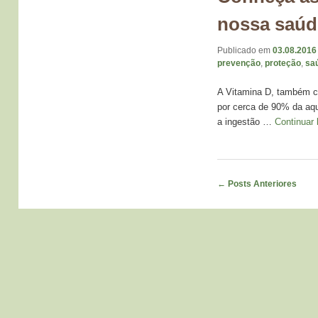
nossa saúd
Publicado em
03.08.2016
prevenção
,
proteção
,
sa
A Vitamina D, também co
por cerca de 90% da aqu
a ingestão …
Continuar
Navegação de Posts
←
Posts Anteriores