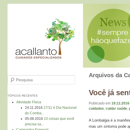
Arquivos da C
Pesquisa
Você já sen
TÓPICOS RECENTES
Atividade Física
Publicado em
19.12.2016
24.11.2016
27/11 é Dia Nacional
cuidados
,
cuidar saúde
,
do Comba...
05.08.2016
10 coisas que você
A Lombalgia é a manifes
precisa sa...
mas um sintoma pode ap
Campanha Especial