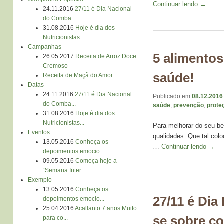
Continuar lendo
→
24.11.2016
27/11 é Dia Nacional
do Comba...
31.08.2016
Hoje é dia dos
Nutricionistas...
Campanhas
5 alimentos
26.05.2017
Receita de Arroz Doce
Cremoso
saúde!
Receita de Maçã do Amor
Datas
24.11.2016
27/11 é Dia Nacional
Publicado em
08.12.2016
do Comba...
saúde
,
prevenção
,
prote
31.08.2016
Hoje é dia dos
Nutricionistas...
Para melhorar do seu be
Eventos
qualidades. Que tal col
13.05.2016
Conheça os
…
Continuar lendo
→
depoimentos emocio...
09.05.2016
Começa hoje a
“Semana Inter...
Exemplo
13.05.2016
Conheça os
27/11 é Dia
depoimentos emocio...
25.04.2016
Acallanto 7 anos.Muito
se sobre co
para co...