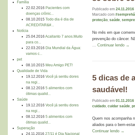
Família
22.02.2016
Pacientes com
Publicado em
24.11.2016
doenças crônic...
Marcado com
#semprehá
08.10.2015
Todo dia é dia de
proteção
,
saúde
,
sempre
ACREDITAR&#...
Notícia
No mês em que comemora
25.04.2016
Acallanto 7 anos.Muito
prevenção do câncer. Nã
para co...
…
Continuar lendo
→
22.03.2016
Dia Mundial da Água:
vamos c...
pet
08.10.2015
Meu Amigo PET!
Qualidade de Vida
5 dicas de 
19.12.2016
Você já sentiu dores
na regi...
saudável!
08.12.2016
5 alimentos com
ótimas qualid...
Saúde
Publicado em
01.11.2016
19.12.2016
Você já sentiu dores
cuidado
,
cuidar saúde
,
p
na regi...
08.12.2016
5 alimentos com
Quem nos acompanha nas
ótimas qualid...
aliados para o bem-esta
Superação
Continuar lendo
→
24.11.2016
27/11 é Dia Nacional