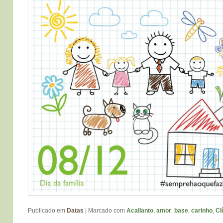
Publicado em
Datas
|
Marcado com
Acallanto
,
amor
,
base
,
carinho
,
Cl