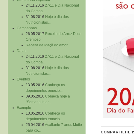
24.11.2016
27/11 é Dia Nacional
do Comba...
31.08.2016
Hoje é dia dos
Nutricionistas...
Campanhas
26.05.2017
Receita de Arroz Doce
Cremoso
Receita de Maçã do Amor
Datas
24.11.2016
27/11 é Dia Nacional
do Comba...
31.08.2016
Hoje é dia dos
Nutricionistas...
Eventos
13.05.2016
Conheça os
depoimentos emocio...
09.05.2016
Começa hoje a
“Semana Inter...
Exemplo
13.05.2016
Conheça os
depoimentos emocio...
25.04.2016
Acallanto 7 anos.Muito
para co...
COMPARTILHE I