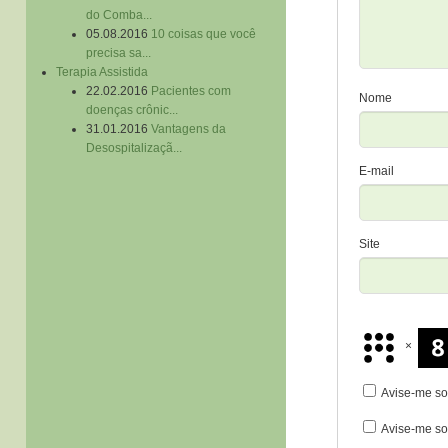
do Comba...
05.08.2016
10 coisas que você
precisa sa...
Terapia Assistida
22.02.2016
Pacientes com
Nome
doenças crônic...
31.01.2016
Vantagens da
Desospitalizaçã...
E-mail
Site
×
Avise-me so
Avise-me so