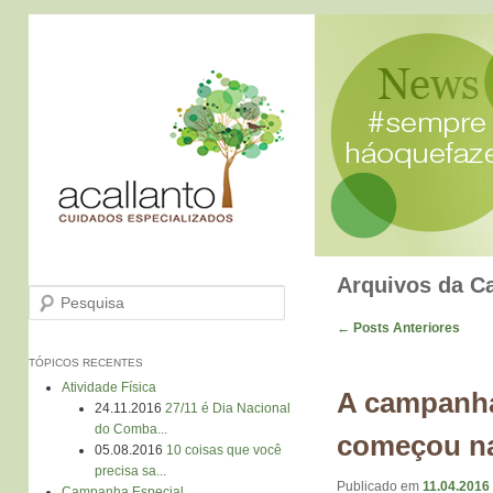
Arquivos da C
Pesquisa
Navegação de Posts
←
Posts Anteriores
TÓPICOS RECENTES
Atividade Física
A campanha
24.11.2016
27/11 é Dia Nacional
do Comba...
começou na
05.08.2016
10 coisas que você
precisa sa...
Publicado em
11.04.2016
Campanha Especial