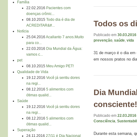
Família
22.02.2016
Pacientes com
doenças crônic...
08.10.2015
Todo dia é dia de
Todos os di
ACREDITAR&#...
Notícia
Publicado em
30.03.2016
25.04.2016
Acallanto 7 anos.Muito
prevenção
,
saúde
,
vida
para co...
22.03.2016
Dia Mundial da Água:
31 de março é o dia em
vamos c...
em nossos pratos no dia
pet
08.10.2015
Meu Amigo PET!
Qualidade de Vida
19.12.2016
Você já sentiu dores
na regi...
08.12.2016
5 alimentos com
Dia Mundia
ótimas qualid...
Saúde
consciente
19.12.2016
Você já sentiu dores
na regi...
Publicado em
22.03.2016
08.12.2016
5 alimentos com
Consciência
,
Sustentabi
ótimas qualid...
Superação
Durante esta semana, q
24.11.2016
27/11 é Dia Nacional