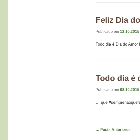
Feliz Dia d
Publicado em
12.10.2015
Todo dia é Dia do Amor
Todo dia é
Publicado em
08.10.2015
… que #semprehaoque
Navegação de Posts
←
Posts Anteriores