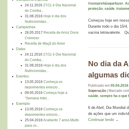
#sempreháoquefazer
,
Ac
24.11.2016
27/11 é Dia Nacional
proteção
,
saúde
,
tratam
do Comba...
31.08.2016
Hoje é dia dos
Começou hoje em nossas
Nutricionistas...
Durante todo o dia 15/4
Campanhas
vacina tetravalente. Q
26.05.2017
Receita de Arroz Doce
Cremoso
Receita de Maçã do Amor
Datas
24.11.2016
27/11 é Dia Nacional
do Comba...
No dia da A
31.08.2016
Hoje é dia dos
Nutricionistas...
algumas di
Eventos
13.05.2016
Conheça os
Publicado em
05.04.2016
depoimentos emocio...
Superação
|
Marcado co
09.05.2016
Começa hoje a
saúde
,
sempre ha o que 
“Semana Inter...
Exemplo
6 de Abril, Dia Mundial 
13.05.2016
Conheça os
de ações que um indivíd
depoimentos emocio...
Continuar lendo
→
25.04.2016
Acallanto 7 anos.Muito
para co...