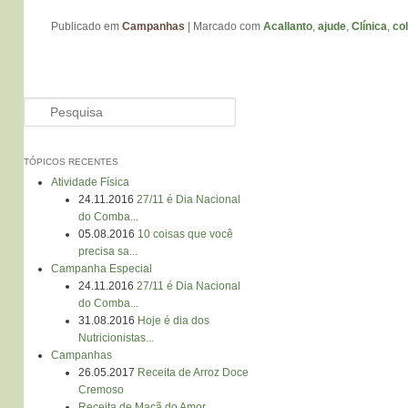
Publicado em
Campanhas
|
Marcado com
Acallanto
,
ajude
,
Clínica
,
co
Pesquisa
TÓPICOS RECENTES
Atividade Física
24.11.2016
27/11 é Dia Nacional
do Comba...
05.08.2016
10 coisas que você
precisa sa...
Campanha Especial
24.11.2016
27/11 é Dia Nacional
do Comba...
31.08.2016
Hoje é dia dos
Nutricionistas...
Campanhas
26.05.2017
Receita de Arroz Doce
Cremoso
Receita de Maçã do Amor